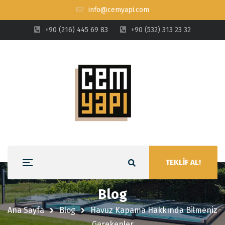
info@cemyapi.com
+90 (216) 445 69 83
+90 (532) 313 23 32
TEKLİF AL!
Blog
Ana Sayfa
Blog
Havuz Kapama Hakkında Bilmeniz
Gerekenler