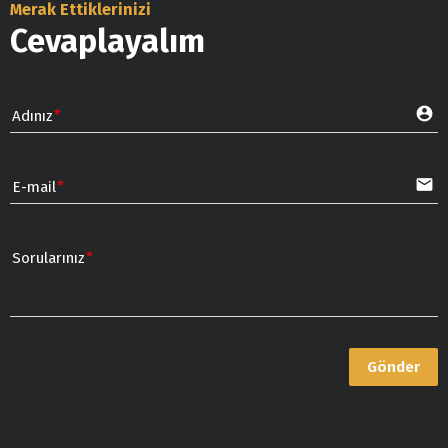
Merak Ettiklerinizi
Cevaplayalım
account_circle
Adınız
email
E-mail
Sorularınız
Gönder